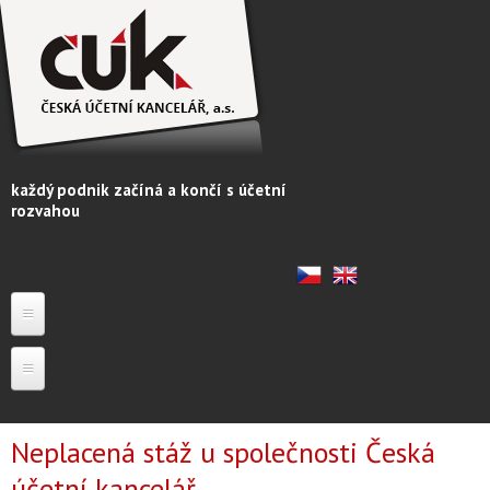
Přejít k hlavnímu obsahu
každý podnik začíná a končí s účetní
rozvahou
ČESKÁ ÚČETNÍ KANCELÁŘ
ÚČETNICTVÍ A DANĚ
Neplacená stáž u společnosti Česká
účetní kancelář