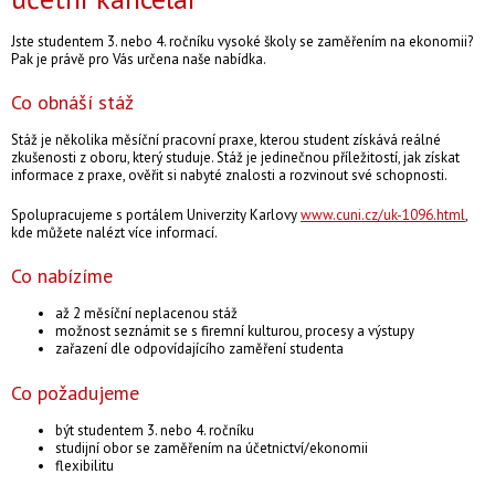
MZDY
Jste studentem 3. nebo 4. ročníku vysoké školy se zaměřením na ekonomii?
Pak je právě pro Vás určena naše nabídka.
AUDIT
Co obnáší stáž
DAŇOVÉ SAZBY ZEMÍ EU
Stáž je několika měsíční pracovní praxe, kterou student získává reálné
zkušenosti z oboru, který studuje. Stáž je jedinečnou příležitostí, jak získat
informace z praxe, ověřit si nabyté znalosti a rozvinout své schopnosti.
FINANČNÍ PORADENSTVÍ
Spolupracujeme s portálem Univerzity Karlovy
www.cuni.cz/uk-1096.html
,
kde můžete nalézt více informací.
NOVINKY Z DANÍ
Co nabízíme
CENÍK
až 2 měsíční neplacenou stáž
možnost seznámit se s firemní kulturou, procesy a výstupy
zařazení dle odpovídajícího zaměření studenta
KONTAKT
Co požadujeme
být studentem 3. nebo 4. ročníku
studijní obor se zaměřením na účetnictví/ekonomii
flexibilitu